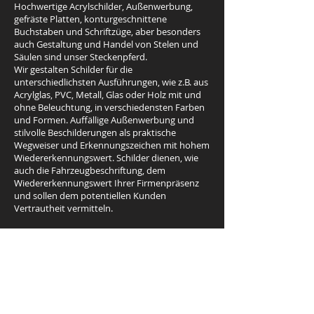
Hochwertige Acrylschilder, Außenwerbung,
gefräste Platten, konturgeschnittene
Buchstaben und Schriftzüge, aber besonders
auch Gestaltung und Handel von Stelen und
Säulen sind unser Steckenpferd.
Wir gestalten Schilder für die
unterschiedlichsten Ausführungen, wie z.B. aus
Acrylglas, PVC, Metall, Glas oder Holz mit und
ohne Beleuchtung, in verschiedensten Farben
und Formen. Auffällige Außenwerbung und
stilvolle Beschilderungen als praktische
Wegweiser und Erkennungszeichen mit hohem
Wiedererkennungswert. Schilder dienen, wie
auch die Fahrzeugbeschriftung, dem
Wiedererkennungswert Ihrer Firmenpräsenz
und sollen dem potentiellen Kunden
Vertrautheit vermitteln.