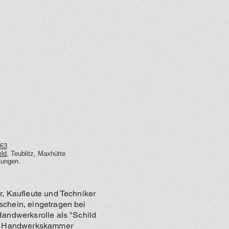
63
eld
, Teublitz, Maxhütte
htungen.
r, Kaufleute und Techniker
schein, eingetragen bei
Handwerksrolle als "Schild
der Handwerkskammer