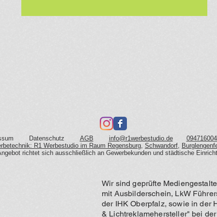
ssum
Datenschutz
AGB
info@r1werbestudio.de
094716004
Werbetechnik: R1 Werbestudio im Raum Regensburg
,
Schwandorf
,
Burglengenf
ngebot richtet sich ausschließlich an Gewerbekunden und städtische Einric
Wir sind geprüfte Mediengestalte
mit Ausbilderschein, LkW Führer
der IHK Oberpfalz, sowie in der 
& Lichtreklamehersteller" bei 