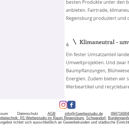
besten Produkte unter den 
anbieten. Fairtrade, klimaneu
Regensburg produziert und d
Klimaneutral - um
4
Ein fester Umsatzanteil land
Umweltprojekten. Und zwar h
Baumpflanzungen, Blühwiesen
Energien. Zudem bieten wir s
Werbeartikel und recycleba
ssum
Datenschutz
AGB
info@r1werbestudio.de
094716004
Werbetechnik: R1 Werbestudio im Raum Regensburg
,
Schwandorf
,
Burglengenf
ngebot richtet sich ausschließlich an Gewerbekunden und städtische Einric