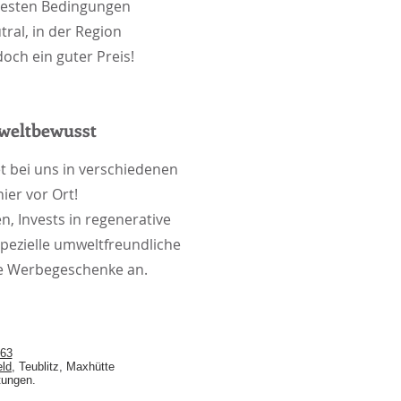
besten Bedingungen
tral, in der Region
och ein guter Preis!
weltbewusst
et bei uns in verschiedenen
ier vor Ort!
, Invests in regenerative
pezielle umweltfreundliche
re Werbegeschenke an.
63
eld
, Teublitz, Maxhütte
htungen.